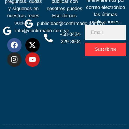
le enviaremos por
preguntas, dudas
publicar con
correo electrónico
y síguenos en
nosotros puedes
las últimas
nuestras redes
Escríbirnos
publicaciones.
sociales
publicidad@confirmado.com.ve
info@confirmado.com.ve
+58-0424-
229-3904
Suscribirse
Desarrolla
por
Espacio
SEO