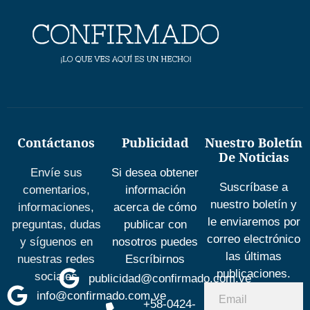
Contáctanos
Publicidad
Nuestro Boletín
De Noticias
Envíe sus
Si desea obtener
Suscríbase a
comentarios,
información
nuestro boletín y
informaciones,
acerca de cómo
le enviaremos por
preguntas, dudas
publicar con
correo electrónico
y síguenos en
nosotros puedes
las últimas
nuestras redes
Escríbirnos
publicaciones.
sociales
publicidad@confirmado.com.ve
info@confirmado.com.ve
+58-0424-