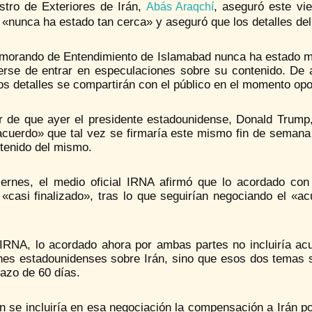
istro de Exteriores de Irán,
, aseguró este vi
Abás Araqchí
 «nunca ha estado tan cerca» y aseguró que los detalles d
morando de Entendimiento de Islamabad nunca ha estado más
erse de entrar en especulaciones sobre su contenido. De 
os detalles se compartirán con el público en el momento opo
r de que ayer el presidente estadounidense, Donald Trum
acuerdo» que tal vez se firmaría este mismo fin de semana 
ntenido del mismo.
iernes, el medio oficial IRNA afirmó que lo acordado c
«casi finalizado», tras lo que seguirían negociando el «ac
IRNA, lo acordado ahora por ambas partes no incluiría acu
nes estadounidenses sobre Irán, sino que esos dos temas 
lazo de 60 días.
n se incluiría en esa negociación la compensación a Irán p