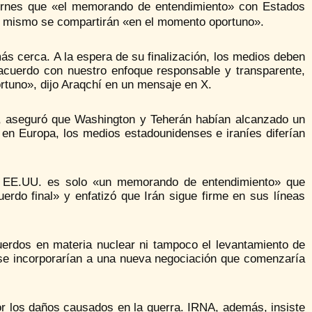
ernes que «el memorando de entendimiento» con Estados
el mismo se compartirán «en el momento oportuno».
 cerca. A la espera de su finalización, los medios deben
acuerdo con nuestro enfoque responsable y transparente,
rtuno», dijo Araqchí en un mensaje en X.
p, aseguró que Washington y Teherán habían alcanzado un
en Europa, los medios estadounidenses e iraníes diferían
on EE.UU. es solo «un memorando de entendimiento» que
uerdo final» y enfatizó que Irán sigue firme en sus líneas
erdos en materia nuclear ni tampoco el levantamiento de
se incorporarían a una nueva negociación que comenzaría
or los daños causados en la guerra. IRNA, además, insiste