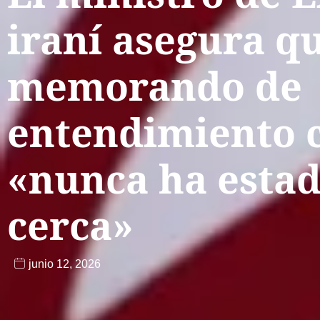
iraní asegura qu
memorando de
entendimiento 
«nunca ha estad
cerca»
junio 12, 2026