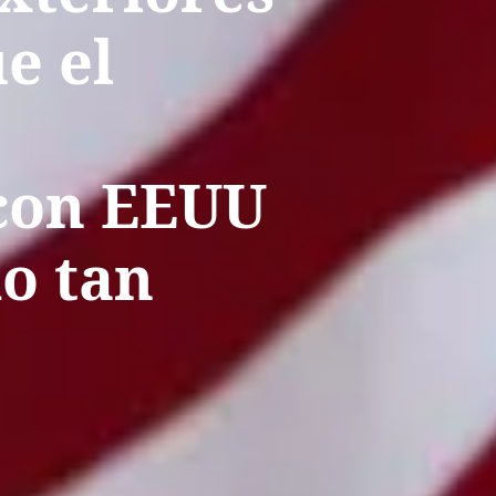
e el
con EEUU
o tan