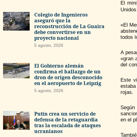
El min
Unidos
Colegio de Ingenieros
aseguró que la
«El Me
reconstrucción de La Guaira
absten
debe convertirse en un
todos l
proyecto nacional
5 agosto, 2026
A pesa
«gran 
del co
El Gobierno alemán
confirma el hallazgo de un
dron de origen desconocido
Este v
en el aeropuerto de Leipzig
estaba 
5 agosto, 2026
rojas.
Según 
Putin crea un servicio de
sancio
defensa de la retaguardia
en el p
tras la escalada de ataques
ucranianos
Tambié