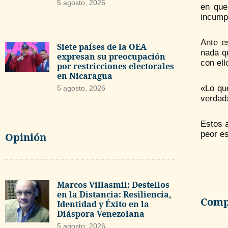
5 agosto, 2026
en que
incump
Ante e
Siete países de la OEA
nada q
expresan su preocupación
con ell
por restricciones electorales
en Nicaragua
«Lo que
5 agosto, 2026
verdad»
Estos 
peor es
Opinión
Marcos Villasmil: Destellos
en la Distancia: Resiliencia,
Compa
Identidad y Éxito en la
Diáspora Venezolana
5 agosto, 2026