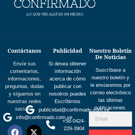
Contáctanos
Publicidad
Nuestro Boletín
De Noticias
Envíe sus
Si desea obtener
Suscríbase a
comentarios,
información
nuestro boletín y
informaciones,
acerca de cómo
le enviaremos por
preguntas, dudas
publicar con
correo electrónico
y síguenos en
nosotros puedes
las últimas
nuestras redes
Escríbirnos
publicaciones.
sociales
publicidad@confirmado.com.ve
info@confirmado.com.ve
+58-0424-
229-3904