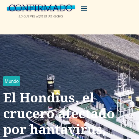
Mundo
El Hondius, el
crucero afectado
por hantavirus,