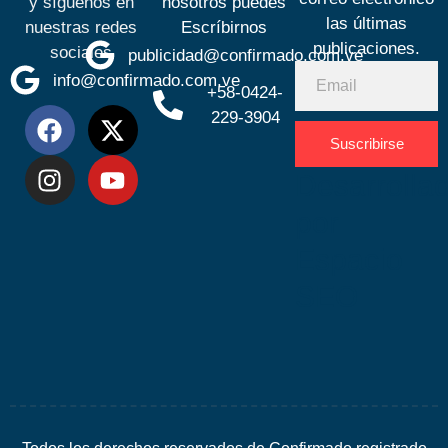
y síguenos en
nosotros puedes
las últimas
nuestras redes
Escríbirnos
publicaciones.
sociales
publicidad@confirmado.com.ve
info@confirmado.com.ve
+58-0424-
229-3904
Suscribirse
Desarrolla
por
Espacio
SEO