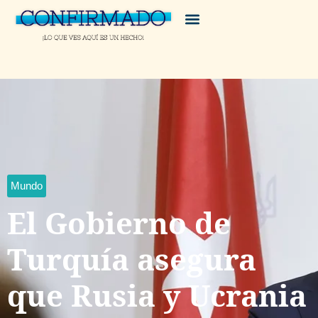
Mundo
El Gobierno de
Turquía asegura
que Rusia y Ucrania