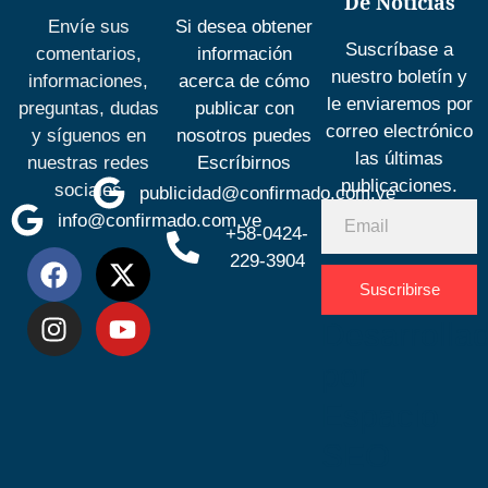
De Noticias
Envíe sus
Si desea obtener
Suscríbase a
comentarios,
información
nuestro boletín y
informaciones,
acerca de cómo
le enviaremos por
preguntas, dudas
publicar con
correo electrónico
y síguenos en
nosotros puedes
las últimas
nuestras redes
Escríbirnos
publicaciones.
sociales
publicidad@confirmado.com.ve
info@confirmado.com.ve
+58-0424-
229-3904
Suscribirse
Desarrolla
por
Espacio
SEO