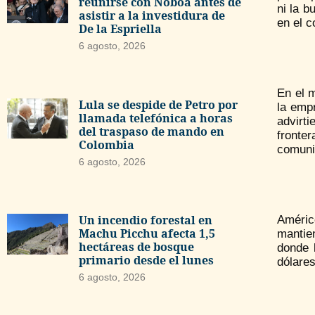
reunirse con Noboa antes de
ni la b
asistir a la investidura de
en el c
De la Espriella
6 agosto, 2026
En el m
Lula se despide de Petro por
la emp
llamada telefónica a horas
advirt
del traspaso de mando en
fronter
Colombia
comuni
6 agosto, 2026
Un incendio forestal en
Améric
Machu Picchu afecta 1,5
mantie
hectáreas de bosque
donde 
primario desde el lunes
dólares
6 agosto, 2026