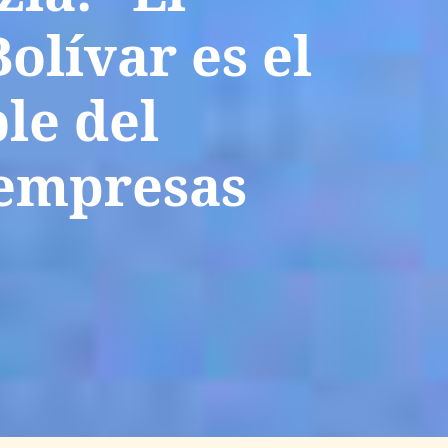
olívar es el
le del
 empresas