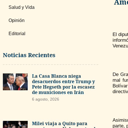
Amé
Salud y Vida
Opinión
Editorial
El dip
inform
Venezu
Noticias Recientes
De Gra
La Casa Blanca niega
mal fu
desacuerdos entre Trump y
Bolíva
Pete Hegseth por la escasez
directi
de municiones en Irán
6 agosto, 2026
Asimis
Milei viaja a Quito para
parte, 