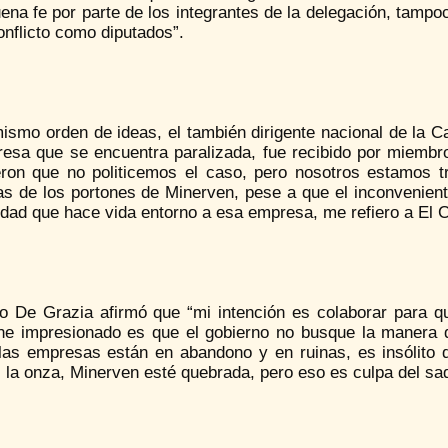
uena fe por parte de los integrantes de la delegación, tamp
onflicto como diputados”.
ismo orden de ideas, el también dirigente nacional de la C
resa que se encuentra paralizada, fue recibido por miembro
ieron que no politicemos el caso, pero nosotros estamos 
as de los portones de Minerven, pese a que el inconvenient
dad que hace vida entorno a esa empresa, me refiero a El C
o De Grazia afirmó que “mi intención es colaborar para que
ne impresionado es que el gobierno no busque la manera d
las empresas están en abandono y en ruinas, es insólito q
 la onza, Minerven esté quebrada, pero eso es culpa del saq