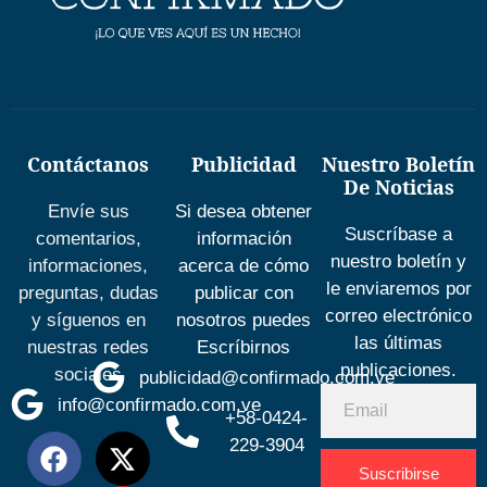
Contáctanos
Publicidad
Nuestro Boletín
De Noticias
Envíe sus
Si desea obtener
Suscríbase a
comentarios,
información
nuestro boletín y
informaciones,
acerca de cómo
le enviaremos por
preguntas, dudas
publicar con
correo electrónico
y síguenos en
nosotros puedes
las últimas
nuestras redes
Escríbirnos
publicaciones.
sociales
publicidad@confirmado.com.ve
info@confirmado.com.ve
+58-0424-
229-3904
Suscribirse