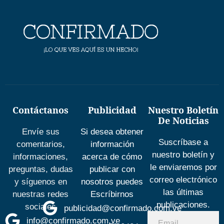
Contáctanos
Publicidad
Nuestro Boletín
De Noticias
Envíe sus
Si desea obtener
Suscríbase a
comentarios,
información
nuestro boletín y
informaciones,
acerca de cómo
le enviaremos por
preguntas, dudas
publicar con
correo electrónico
y síguenos en
nosotros puedes
las últimas
nuestras redes
Escríbirnos
publicaciones.
sociales
publicidad@confirmado.com.ve
info@confirmado.com.ve