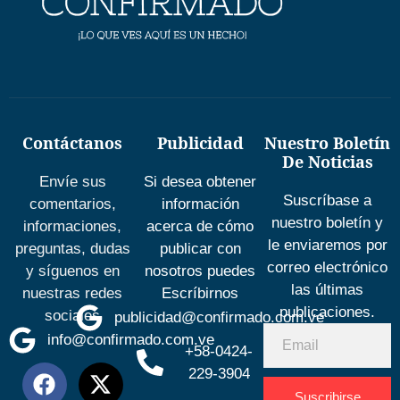
Contáctanos
Publicidad
Nuestro Boletín
De Noticias
Envíe sus
Si desea obtener
Suscríbase a
comentarios,
información
nuestro boletín y
informaciones,
acerca de cómo
le enviaremos por
preguntas, dudas
publicar con
correo electrónico
y síguenos en
nosotros puedes
las últimas
nuestras redes
Escríbirnos
publicaciones.
sociales
publicidad@confirmado.com.ve
info@confirmado.com.ve
+58-0424-
229-3904
Suscribirse