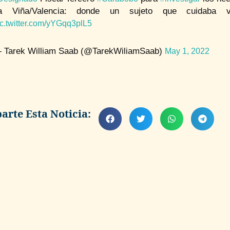
a Viña/Valencia: donde un sujeto que cuidaba 
ic.twitter.com/yYGqq3plL5
 Tarek William Saab (@TarekWiliamSaab)
May 1, 2022
rte Esta Noticia: