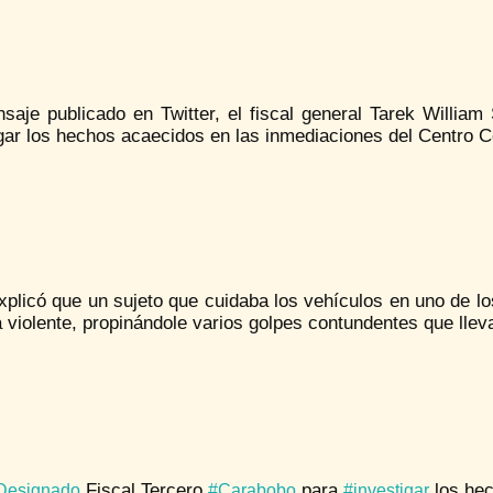
aje publicado en Twitter, el fiscal general Tarek William 
gar los hechos acaecidos en las inmediaciones del Centro C
xplicó que un sujeto que cuidaba los vehículos en uno de l
violente, propinándole varios golpes contundentes que lleva
Fiscal Tercero
para
los hec
Designado
#Carabobo
#investigar