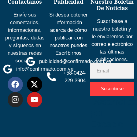
Contáctanos
Publicidad
Nuestro Boletín
De Noticias
Envíe sus
Si desea obtener
Suscríbase a
comentarios,
información
nuestro boletín y
informaciones,
acerca de cómo
le enviaremos por
preguntas, dudas
publicar con
correo electrónico
y síguenos en
nosotros puedes
las últimas
nuestras redes
Escríbirnos
publicaciones.
sociales
publicidad@confirmado.com.ve
info@confirmado.com.ve
+58-0424-
229-3904
Suscribirse
Desarrolla
por
Espacio
SEO