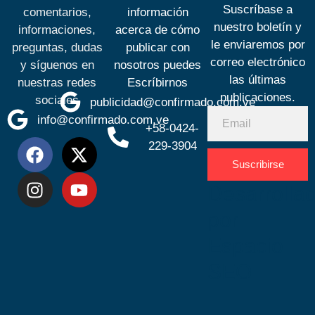
Suscríbase a
comentarios,
información
nuestro boletín y
informaciones,
acerca de cómo
le enviaremos por
preguntas, dudas
publicar con
correo electrónico
y síguenos en
nosotros puedes
las últimas
nuestras redes
Escríbirnos
publicaciones.
sociales
publicidad@confirmado.com.ve
info@confirmado.com.ve
+58-0424-
229-3904
Suscribirse
Desarrolla
por
Espacio
SEO