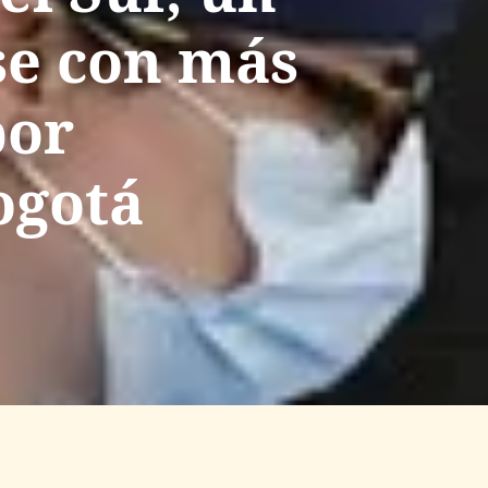
se con más
por
ogotá