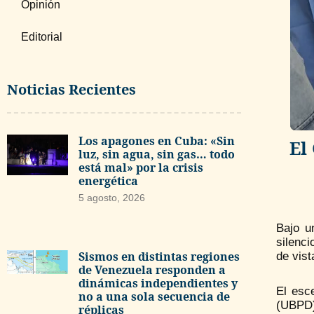
Opinión
Editorial
Noticias Recientes
Los apagones en Cuba: «Sin
El
luz, sin agua, sin gas… todo
está mal» por la crisis
energética
5 agosto, 2026
Bajo u
silenci
Sismos en distintas regiones
de vist
de Venezuela responden a
dinámicas independientes y
El esc
no a una sola secuencia de
(UBPD)
réplicas