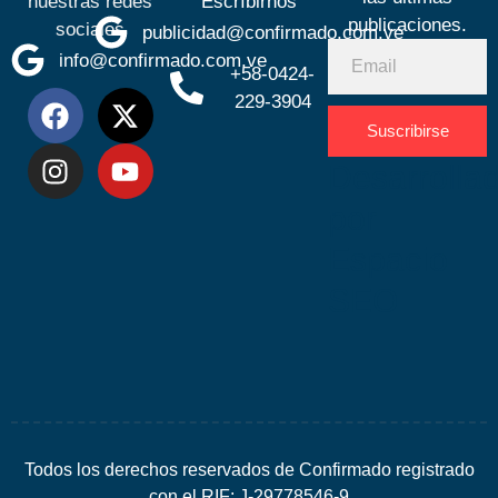
nuestras redes
Escríbirnos
publicaciones.
sociales
publicidad@confirmado.com.ve
info@confirmado.com.ve
+58-0424-
229-3904
Suscribirse
Desarrolla
por
Espacio
SEO
Todos los derechos reservados de Confirmado registrado
con el RIF: J-29778546-9