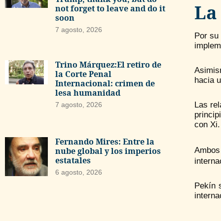
La
not forget to leave and do it
soon
7 agosto, 2026
Por su 
impleme
Trino Márquez:El retiro de
Asimism
la Corte Penal
hacia u
Internacional: crimen de
lesa humanidad
Las rel
7 agosto, 2026
princip
con Xi.
Fernando Mires: Entre la
Ambos 
nube global y los imperios
estatales
interna
6 agosto, 2026
Pekín 
interna