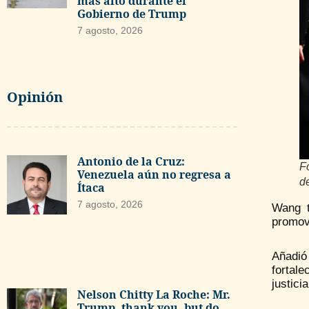
más alto durante el
Gobierno de Trump
7 agosto, 2026
Opinión
Antonio de la Cruz:
Fo
Venezuela aún no regresa a
d
Ítaca
7 agosto, 2026
Wang t
promov
Añadió
fortale
justici
Nelson Chitty La Roche: Mr.
Trump, thank you, but do