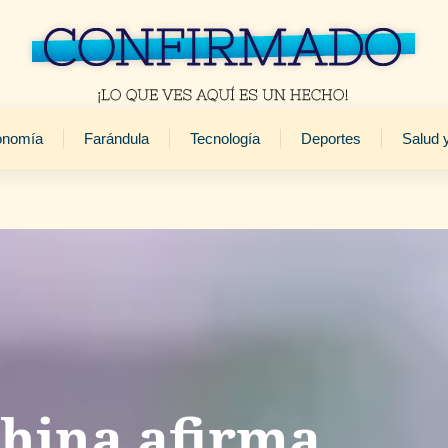
onomía
Farándula
Tecnología
Deportes
Salud 
China afirma