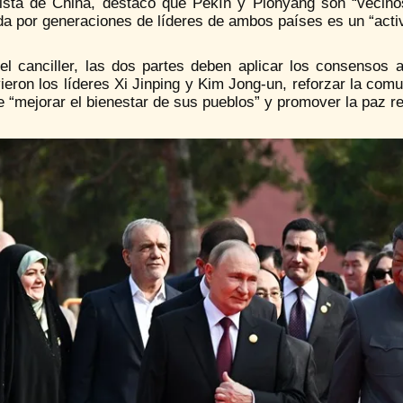
sta de China, destacó que Pekín y Pionyang son “vecino
da por generaciones de líderes de ambos países es un “acti
el canciller, las dos partes deben aplicar los consensos a
eron los líderes Xi Jinping y Kim Jong-un, reforzar la comu
de “mejorar el bienestar de sus pueblos” y promover la paz re