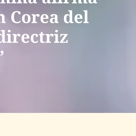
n Corea del
directriz
”