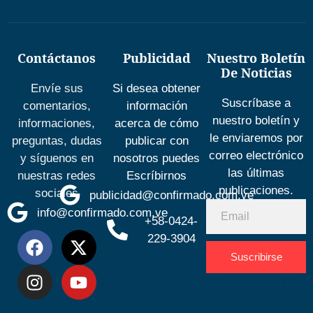
Contáctanos
Publicidad
Nuestro Boletín
De Noticias
Envíe sus
Si desea obtener
Suscríbase a
comentarios,
información
nuestro boletín y
informaciones,
acerca de cómo
le enviaremos por
preguntas, dudas
publicar con
correo electrónico
y síguenos en
nosotros puedes
las últimas
nuestras redes
Escríbirnos
publicaciones.
sociales
publicidad@confirmado.com.ve
info@confirmado.com.ve
+58-0424-
229-3904
Suscribirse
Desarrolla
por