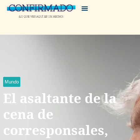
Mundo
El asaltante de la
cena de
corresponsales,