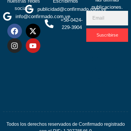
nuestras redes
Escríbirnos
publicaciones.
sociales
publicidad@confirmado.com.ve
info@confirmado.com.ve
+58-0424-
229-3904
Suscribirse
Desarrolla
por
Espacio
SEO
Todos los derechos reservados de Confirmado registrado