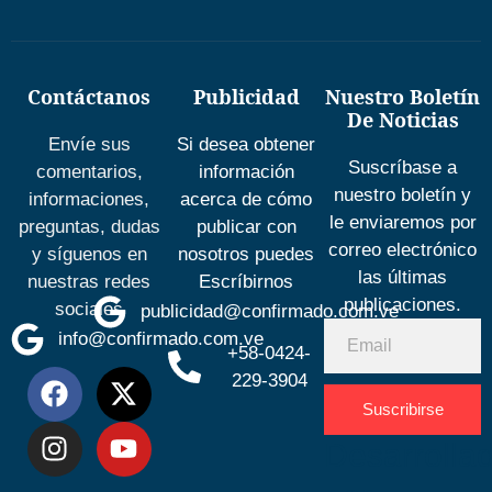
Contáctanos
Publicidad
Nuestro Boletín
De Noticias
Envíe sus
Si desea obtener
Suscríbase a
comentarios,
información
nuestro boletín y
informaciones,
acerca de cómo
le enviaremos por
preguntas, dudas
publicar con
correo electrónico
y síguenos en
nosotros puedes
las últimas
nuestras redes
Escríbirnos
publicaciones.
sociales
publicidad@confirmado.com.ve
info@confirmado.com.ve
+58-0424-
229-3904
Suscribirse
Desarrolla