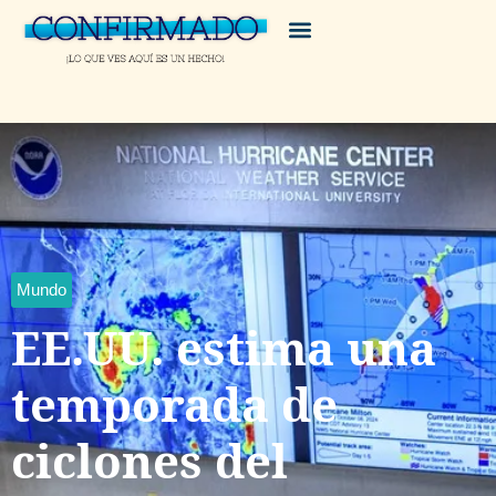
Mundo
EE.UU. estima una
temporada de
ciclones del