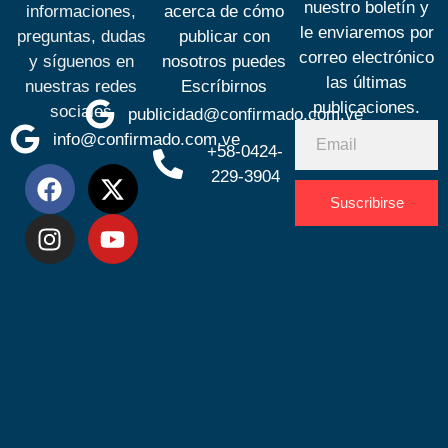
nuestro boletín y
informaciones,
acerca de cómo
le enviaremos por
preguntas, dudas
publicar con
correo electrónico
y síguenos en
nosotros puedes
las últimas
nuestras redes
Escríbirnos
publicaciones.
sociales
publicidad@confirmado.com.ve
info@confirmado.com.ve
+58-0424-
229-3904
Suscribirse
Desarrolla
por
Espacio
SEO