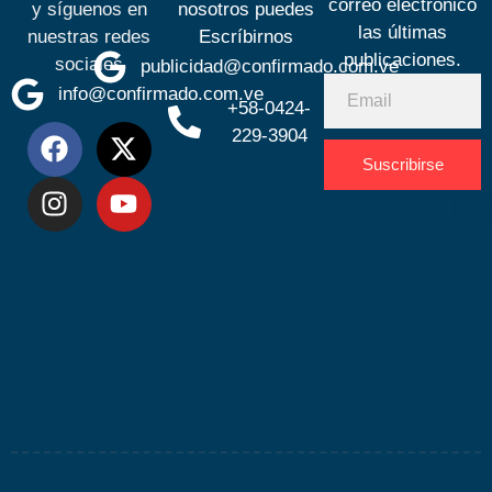
correo electrónico
y síguenos en
nosotros puedes
las últimas
nuestras redes
Escríbirnos
publicaciones.
sociales
publicidad@confirmado.com.ve
info@confirmado.com.ve
+58-0424-
229-3904
Suscribirse
Desarrolla
por
Espacio
SEO