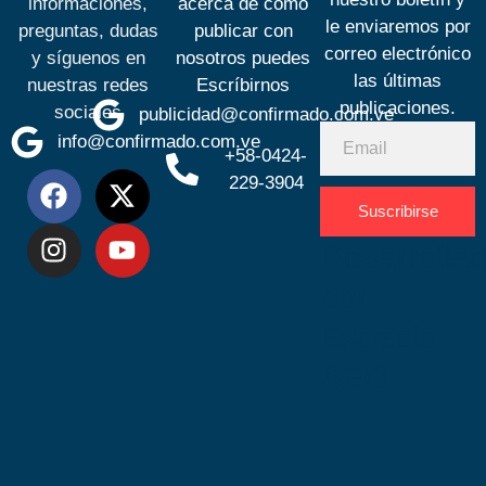
informaciones,
acerca de cómo
le enviaremos por
preguntas, dudas
publicar con
correo electrónico
y síguenos en
nosotros puedes
las últimas
nuestras redes
Escríbirnos
publicaciones.
sociales
publicidad@confirmado.com.ve
info@confirmado.com.ve
+58-0424-
229-3904
Suscribirse
Desarrolla
por
Espacio
SEO