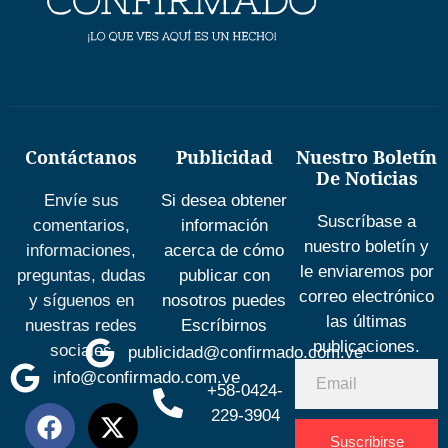
Contáctanos
Publicidad
Nuestro Boletín
De Noticias
Envíe sus
Si desea obtener
Suscríbase a
comentarios,
información
nuestro boletín y
informaciones,
acerca de cómo
le enviaremos por
preguntas, dudas
publicar con
correo electrónico
y síguenos en
nosotros puedes
las últimas
nuestras redes
Escríbirnos
publicaciones.
sociales
publicidad@confirmado.com.ve
info@confirmado.com.ve
+58-0424-
229-3904
Suscribirse