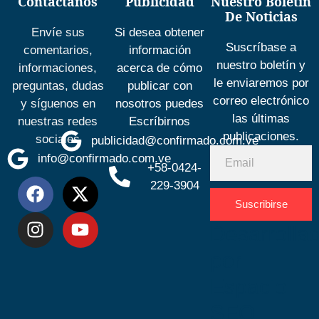
Contáctanos
Publicidad
Nuestro Boletín
De Noticias
Envíe sus
Si desea obtener
Suscríbase a
comentarios,
información
nuestro boletín y
informaciones,
acerca de cómo
le enviaremos por
preguntas, dudas
publicar con
correo electrónico
y síguenos en
nosotros puedes
las últimas
nuestras redes
Escríbirnos
publicaciones.
sociales
publicidad@confirmado.com.ve
info@confirmado.com.ve
+58-0424-
229-3904
Suscribirse
Desarrolla
por
Espacio
SEO