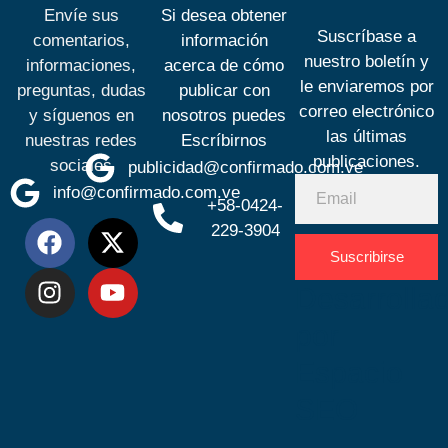
Envíe sus
Si desea obtener
Suscríbase a
comentarios,
información
nuestro boletín y
informaciones,
acerca de cómo
le enviaremos por
preguntas, dudas
publicar con
correo electrónico
y síguenos en
nosotros puedes
las últimas
nuestras redes
Escríbirnos
publicaciones.
sociales
publicidad@confirmado.com.ve
info@confirmado.com.ve
+58-0424-
229-3904
Suscribirse
Desarrolla
por
Espacio
SEO