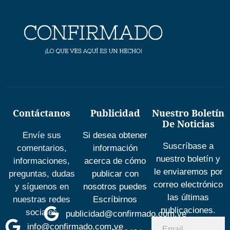
Contáctanos
Publicidad
Nuestro Boletín
De Noticias
Envíe sus
Si desea obtener
Suscríbase a
comentarios,
información
nuestro boletín y
informaciones,
acerca de cómo
le enviaremos por
preguntas, dudas
publicar con
correo electrónico
y síguenos en
nosotros puedes
las últimas
nuestras redes
Escríbirnos
publicaciones.
sociales
publicidad@confirmado.com.ve
info@confirmado.com.ve