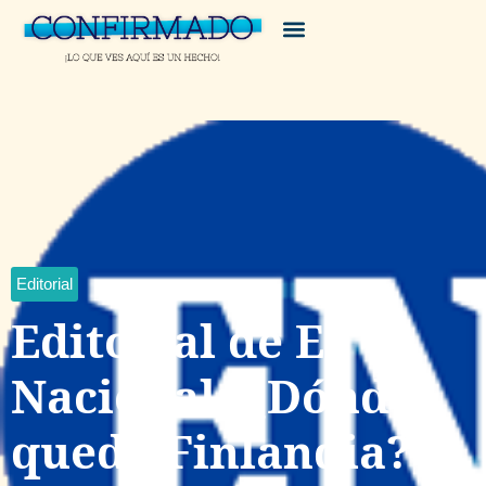
Editorial
Editorial de El
Nacional: ¿Dónde
queda Finlandia?