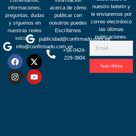
comentarios,
información
nuestro boletín y
informaciones,
acerca de cómo
le enviaremos por
preguntas, dudas
publicar con
correo electrónico
y síguenos en
nosotros puedes
las últimas
nuestras redes
Escríbirnos
publicaciones.
sociales
publicidad@confirmado.com.ve
info@confirmado.com.ve
+58-0424-
229-3904
Suscribirse
Desarrolla
por
Espacio
SEO