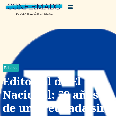
Editorial
Editorial de El
Nacional: 50 años
de una retirada sin