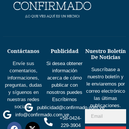
Contáctanos
Publicidad
Nuestro Boletín
De Noticias
Envíe sus
Si desea obtener
Suscríbase a
comentarios,
información
nuestro boletín y
informaciones,
acerca de cómo
le enviaremos por
preguntas, dudas
publicar con
correo electrónico
y síguenos en
nosotros puedes
las últimas
nuestras redes
Escríbirnos
publicaciones.
sociales
publicidad@confirmado.com.ve
info@confirmado.com.ve
+58-0424-
229-3904