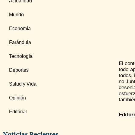
Actualidad
Mundo
Economía
Farándula
Tecnología
El cont
todo ap
Deportes
todos, 
no Junt
Salud y Vida
desenl
esfuer
Opinión
también
Editorial
Editor
Noticias Recientes