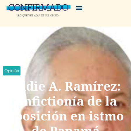
Opinión
Eddie A. Ramírez:
Anfictionía de la
oposición en istmo
de Panamá