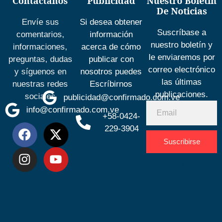
Contáctanos
Publicidad
Nuestro Boletín
De Noticias
Envíe sus
Si desea obtener
Suscríbase a
comentarios,
información
nuestro boletín y
informaciones,
acerca de cómo
le enviaremos por
preguntas, dudas
publicar con
correo electrónico
y síguenos en
nosotros puedes
las últimas
nuestras redes
Escríbirnos
publicaciones.
sociales
publicidad@confirmado.com.ve
info@confirmado.com.ve
+58-0424-
229-3904
Suscribirse
Desarrolla
por
Espacio
SEO