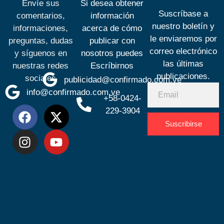
Envíe sus
Si desea obtener
Suscríbase a
comentarios,
información
nuestro boletín y
informaciones,
acerca de cómo
le enviaremos por
preguntas, dudas
publicar con
correo electrónico
y síguenos en
nosotros puedes
las últimas
nuestras redes
Escríbirnos
publicaciones.
sociales
publicidad@confirmado.com.ve
info@confirmado.com.ve
+58-0424-
229-3904
Suscribirse
Desarrolla
por
Espacio
SEO