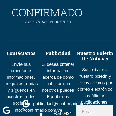
Contáctanos
Publicidad
Nuestro Boletín
De Noticias
Envíe sus
Si desea obtener
Suscríbase a
comentarios,
información
nuestro boletín y
informaciones,
acerca de cómo
le enviaremos por
preguntas, dudas
publicar con
correo electrónico
y síguenos en
nosotros puedes
las últimas
nuestras redes
Escríbirnos
publicaciones.
sociales
publicidad@confirmado.com.ve
info@confirmado.com.ve
+58-0424-