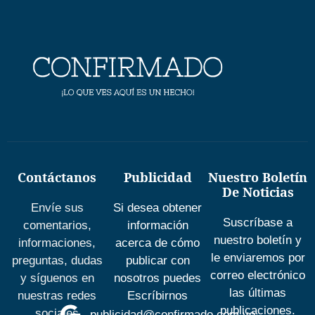
Contáctanos
Publicidad
Nuestro Boletín
De Noticias
Envíe sus
Si desea obtener
Suscríbase a
comentarios,
información
nuestro boletín y
informaciones,
acerca de cómo
le enviaremos por
preguntas, dudas
publicar con
correo electrónico
y síguenos en
nosotros puedes
las últimas
nuestras redes
Escríbirnos
publicaciones.
sociales
publicidad@confirmado.com.ve