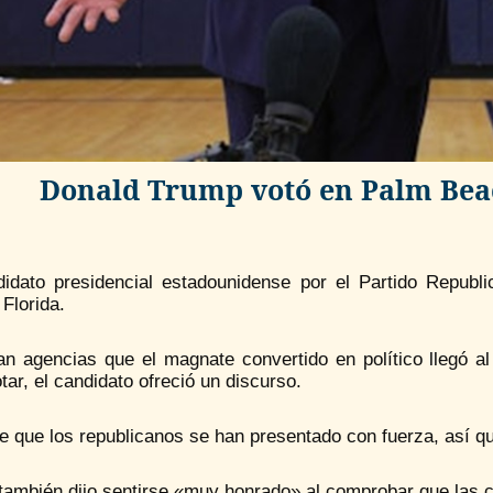
Donald Trump votó en Palm Bea
didato presidencial estadounidense por el Partido Repub
Florida.
an agencias que el magnate convertido en político llegó a
tar, el candidato ofreció un discurso.
e que los republicanos se han presentado con fuerza, así
ambién dijo sentirse «muy honrado» al comprobar que las c