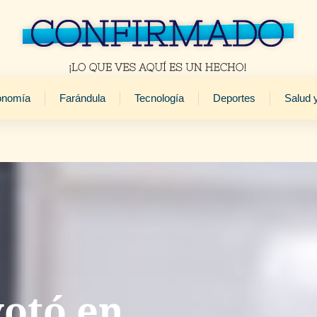
onomía
Farándula
Tecnología
Deportes
Salud 
otó en