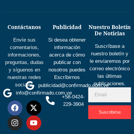
Contáctanos
Publicidad
Nuestro Boletín
De Noticias
Envíe sus
Si desea obtener
Suscríbase a
comentarios,
información
nuestro boletín y
informaciones,
acerca de cómo
le enviaremos por
preguntas, dudas
publicar con
correo electrónico
y síguenos en
nosotros puedes
las últimas
nuestras redes
Escríbirnos
publicaciones.
sociales
publicidad@confirmado.com.ve
info@confirmado.com.ve
+58-0424-
229-3904
Suscribirse
Desarrolla