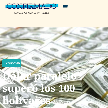
Economía
Dólar paralelo
superó los 100
bolívares