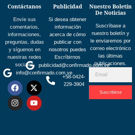
Contáctanos
Publicidad
Nuestro Boletín
De Noticias
Envíe sus
Si desea obtener
Suscríbase a
comentarios,
información
nuestro boletín y
informaciones,
acerca de cómo
le enviaremos por
preguntas, dudas
publicar con
correo electrónico
y síguenos en
nosotros puedes
las últimas
nuestras redes
Escríbirnos
publicaciones.
sociales
publicidad@confirmado.com.ve
info@confirmado.com.ve
+58-0424-
229-3904
Suscribirse
Desarrolla
por
Espacio