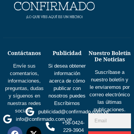
Contáctanos
Publicidad
Nuestro Boletín
De Noticias
Envíe sus
Si desea obtener
Suscríbase a
comentarios,
información
nuestro boletín y
informaciones,
acerca de cómo
le enviaremos por
preguntas, dudas
publicar con
correo electrónico
y síguenos en
nosotros puedes
las últimas
nuestras redes
Escríbirnos
publicaciones.
sociales
publicidad@confirmado.com.ve
info@confirmado.com.ve
+58-0424-
229-3904