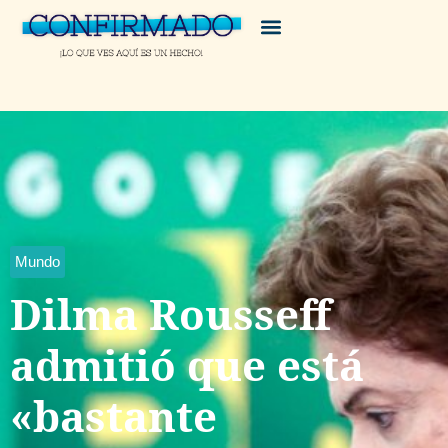
Mundo
Dilma Rousseff
admitió que está
«bastante