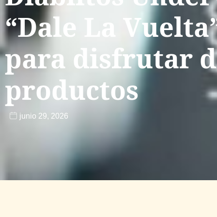
“Dale La Vuelta
para disfrutar d
productos
junio 29, 2026