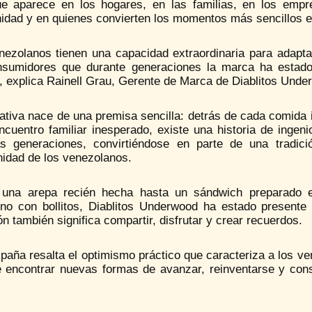
e aparece en los hogares, en las familias, en los emp
nidad y en quienes convierten los momentos más sencillos 
nezolanos tienen una capacidad extraordinaria para adapta
nsumidores que durante generaciones la marca ha estado
, explica Rainell Grau, Gerente de Marca de Diablitos Unde
iativa nace de una premisa sencilla: detrás de cada comida
ncuentro familiar inesperado, existe una historia de ingen
tas generaciones, convirtiéndose en parte de una tradic
nidad de los venezolanos.
una arepa recién hecha hasta un sándwich preparado e
no con bollitos, Diablitos Underwood ha estado present
ón también significa compartir, disfrutar y crear recuerdos.
aña resalta el optimismo práctico que caracteriza a los ve
e encontrar nuevas formas de avanzar, reinventarse y const
.