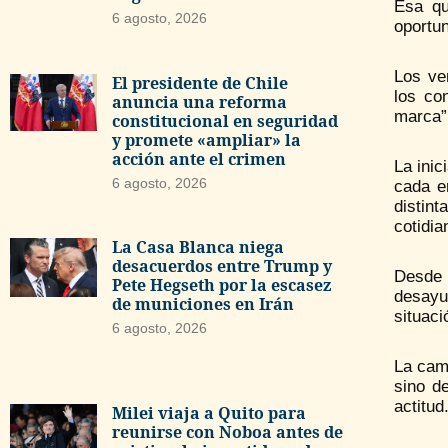
Esa qu
6 agosto, 2026
oportu
Los ve
El presidente de Chile
los co
anuncia una reforma
marca”
constitucional en seguridad
y promete «ampliar» la
acción ante el crimen
La inic
6 agosto, 2026
cada e
distin
cotidia
La Casa Blanca niega
desacuerdos entre Trump y
Desde 
Pete Hegseth por la escasez
desayu
de municiones en Irán
situaci
6 agosto, 2026
La camp
sino d
actitud
Milei viaja a Quito para
reunirse con Noboa antes de