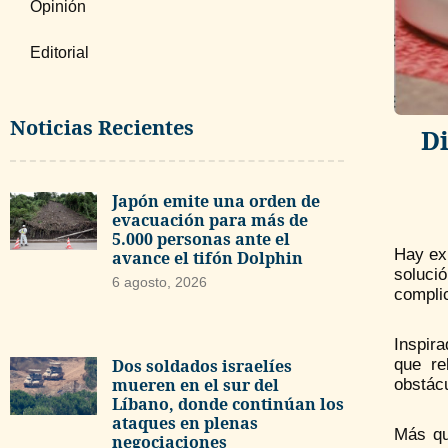
Opinión
Editorial
Noticias Recientes
Di
Japón emite una orden de
evacuación para más de
5.000 personas ante el
Hay ex
avance el tifón Dolphin
soluci
6 agosto, 2026
compli
Inspira
que re
Dos soldados israelíes
mueren en el sur del
obstác
Líbano, donde continúan los
ataques en plenas
Más qu
negociaciones