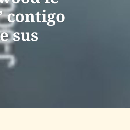
” contigo
e sus