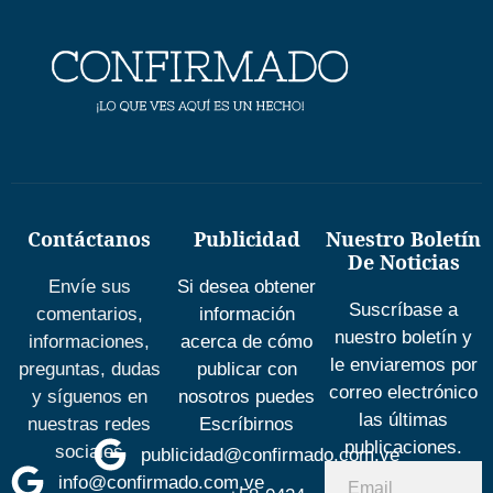
Contáctanos
Publicidad
Nuestro Boletín
De Noticias
Envíe sus
Si desea obtener
Suscríbase a
comentarios,
información
nuestro boletín y
informaciones,
acerca de cómo
le enviaremos por
preguntas, dudas
publicar con
correo electrónico
y síguenos en
nosotros puedes
las últimas
nuestras redes
Escríbirnos
publicaciones.
sociales
publicidad@confirmado.com.ve
info@confirmado.com.ve