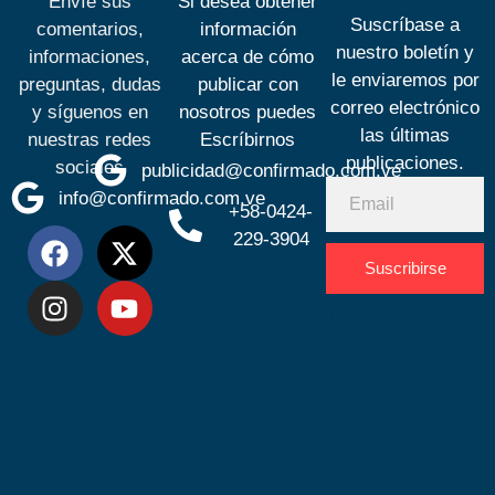
Envíe sus
Si desea obtener
Suscríbase a
comentarios,
información
nuestro boletín y
informaciones,
acerca de cómo
le enviaremos por
preguntas, dudas
publicar con
correo electrónico
y síguenos en
nosotros puedes
las últimas
nuestras redes
Escríbirnos
publicaciones.
sociales
publicidad@confirmado.com.ve
info@confirmado.com.ve
+58-0424-
229-3904
Suscribirse
Desarrolla
por
Espacio
SEO