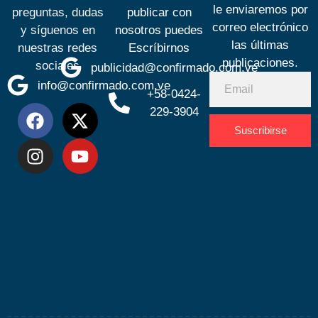
le enviaremos por
preguntas, dudas
publicar con
correo electrónico
y síguenos en
nosotros puedes
las últimas
nuestras redes
Escríbirnos
publicaciones.
sociales
publicidad@confirmado.com.ve
info@confirmado.com.ve
+58-0424-
229-3904
Suscribirse
Desarrolla
por
Espacio
SEO