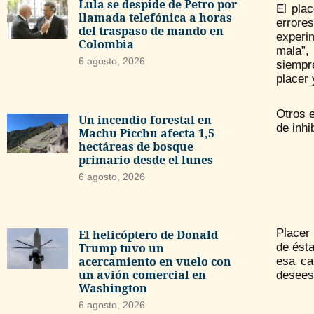
Lula se despide de Petro por
El pla
llamada telefónica a horas
errore
del traspaso de mando en
experi
Colombia
mala”,
6 agosto, 2026
siempre
placer 
Otros e
Un incendio forestal en
de inhi
Machu Picchu afecta 1,5
hectáreas de bosque
primario desde el lunes
6 agosto, 2026
Placer
El helicóptero de Donald
de ésta
Trump tuvo un
acercamiento en vuelo con
esa ca
un avión comercial en
desees,
Washington
6 agosto, 2026