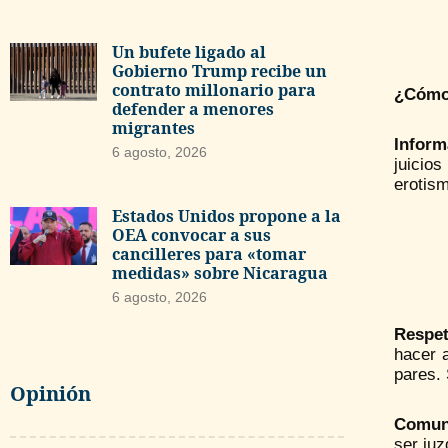
Un bufete ligado al
Gobierno Trump recibe un
contrato millonario para
¿Cómo 
defender a menores
migrantes
Inform
6 agosto, 2026
juicio
erotism
Estados Unidos propone a la
OEA convocar a sus
cancilleres para «tomar
medidas» sobre Nicaragua
6 agosto, 2026
Respe
hacer 
pares. 
Opinión
Comun
ser juz