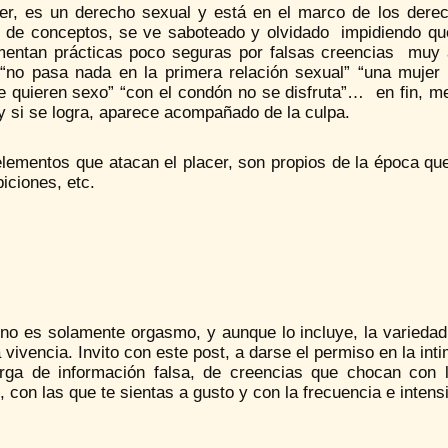
cer, es un derecho sexual y está en el marco de los der
s de conceptos, se ve saboteado y olvidado impidiendo que
mentan prácticas poco seguras por falsas creencias muy a
 “no pasa nada en la primera relación sexual” “una muje
 quieren sexo” “con el condón no se disfruta”… en fin, me d
y si se logra, aparece acompañado de la culpa.
lementos que atacan el placer, son propios de la época que v
biciones, etc.
 no es solamente orgasmo, y aunque lo incluye, la varieda
 vivencia. Invito con este post, a darse el permiso en la in
rga de información falsa, de creencias que chocan con l
 con las que te sientas a gusto y con la frecuencia e inten