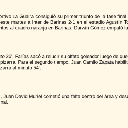
rtivo La Guaira consiguió su primer triunfo de la fase fina
este martes a Inter de Barinas 2-1 en el estadio Agustín T
untos al cuadro naranja en Barinas. Darwin Gómez empató l
to 26’, Farías sacó a relucir su olfato goleador luego de qu
 pizarra. Para el segundo tiempo, Juan Camilo Zapata habil
izarra al minuto 54’.
’, Juan David Muriel cometió una falta dentro del área y des
inal.