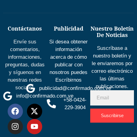
Contáctanos
Publicidad
Nuestro Boletín
De Noticias
Envíe sus
Si desea obtener
Suscríbase a
comentarios,
información
nuestro boletín y
informaciones,
acerca de cómo
le enviaremos por
preguntas, dudas
publicar con
correo electrónico
y síguenos en
nosotros puedes
las últimas
nuestras redes
Escríbirnos
publicaciones.
sociales
publicidad@confirmado.com.ve
info@confirmado.com.ve
+58-0424-
229-3904
Suscribirse
Desarrolla