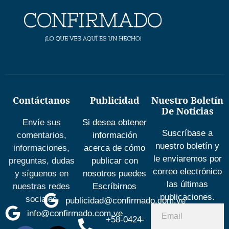
Contáctanos
Publicidad
Nuestro Boletín
De Noticias
Envíe sus
Si desea obtener
Suscríbase a
comentarios,
información
nuestro boletín y
informaciones,
acerca de cómo
le enviaremos por
preguntas, dudas
publicar con
correo electrónico
y síguenos en
nosotros puedes
las últimas
nuestras redes
Escríbirnos
publicaciones.
sociales
publicidad@confirmado.com.ve
info@confirmado.com.ve
+58-0424-