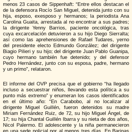
menos 23 casos de Sippenhaft: “Entre ellos destacan el
de la defensora Rocío San Miguel, detenida junto con su
hija, esposo, exesposo y hermanos; la periodista Ana
Carolina Guaita, arrestada al no encontrar a sus padres;
la dirigente Yenny Barrios, paciente oncológica, tras
cuya excarcelación detuvieron a su hijo Diego Sierralta;
así como las aprehensiones de Rafael Tudares, yerno
del presidente electo Edmundo González; del dirigente
Biagio Pilieri y su hijo; del dirigente Juan Pablo Guanipa,
cuyo hermano también fue detenido; y del defensor
Pedro Hernández, junto con su esposa, padre, hermano
y un primo”, relataron.
El informe del OVP precisa que el gobierno “ha llegado
incluso a secuestrar niños, llevando esta política a su
punto más extremo” y enumeran los casos identificados
en el último año: “En Carabobo, al no localizar al
dirigente Miguel Guillén, fueron detenidos su madre
Miriam Fernández Ruiz, de 72, su hijo Miguel Ángel, de
17; su hija Chantal Guillén Ibarra y su nieta de dos años,
Nicol Palermo. El adolescente y la niña permanecieron
en una sede policial por al menos tres días. En Barinas