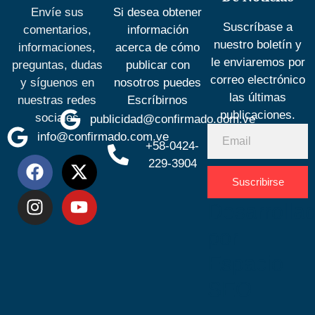
Envíe sus
Si desea obtener
Suscríbase a
comentarios,
información
nuestro boletín y
informaciones,
acerca de cómo
le enviaremos por
preguntas, dudas
publicar con
correo electrónico
y síguenos en
nosotros puedes
las últimas
nuestras redes
Escríbirnos
publicaciones.
sociales
publicidad@confirmado.com.ve
info@confirmado.com.ve
+58-0424-
229-3904
Suscribirse
Desarrolla
por
Espacio
SEO