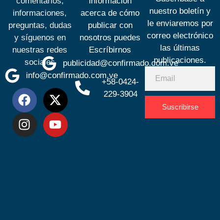
comentarios,
información
nuestro boletín y
informaciones,
acerca de cómo
le enviaremos por
preguntas, dudas
publicar con
correo electrónico
y síguenos en
nosotros puedes
las últimas
nuestras redes
Escríbirnos
publicaciones.
sociales
publicidad@confirmado.com.ve
info@confirmado.com.ve
+58-0424-
229-3904
Suscribirse
Desarrolla
por
Espacio
SEO