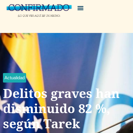
Actualidad
Delitos graves han
disminuido 82 %,
según Tarek