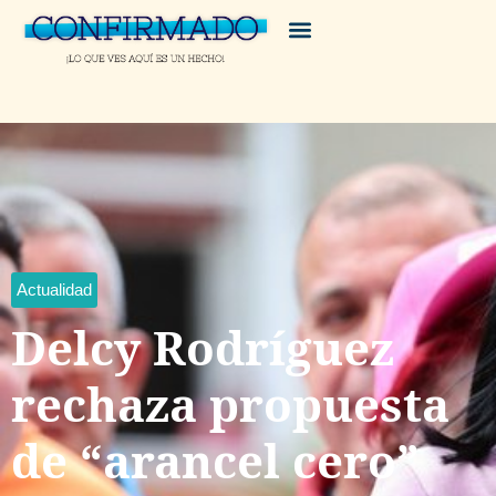
Actualidad
Delcy Rodríguez
rechaza propuesta
de “arancel cero”