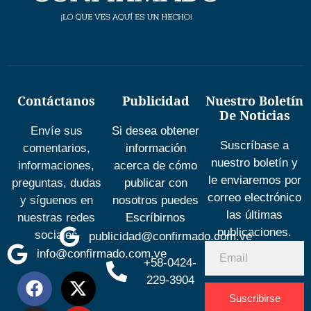
Contáctanos
Publicidad
Nuestro Boletín
De Noticias
Envíe sus
Si desea obtener
Suscríbase a
comentarios,
información
nuestro boletín y
informaciones,
acerca de cómo
le enviaremos por
preguntas, dudas
publicar con
correo electrónico
y síguenos en
nosotros puedes
las últimas
nuestras redes
Escríbirnos
publicaciones.
sociales
publicidad@confirmado.com.ve
info@confirmado.com.ve
+58-0424-
229-3904
Suscribirse