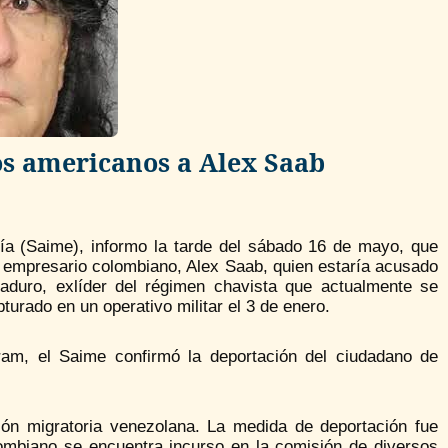
los americanos a Alex Saab
ería (Saime), informo la tarde del sábado 16 de mayo, que
 empresario colombiano, Alex Saab, quien estaría acusado
aduro, exlíder del régimen chavista que actualmente se
turado en un operativo militar el 3 de enero.
am, el Saime confirmó la deportación del ciudadano de
ión migratoria venezolana. La medida de deportación fue
ombiano se encuentra incurso en la comisión de diversos